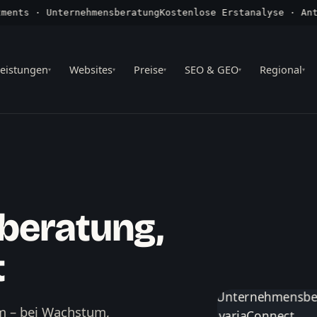
ts · Unternehmensberatung
Kostenlose Erstanalyse · Antwor
eistungen
Websites
Preise
SEO & GEO
Regional
▾
▾
▾
▾
▾
beratung,
t
um – bei Wachstum,